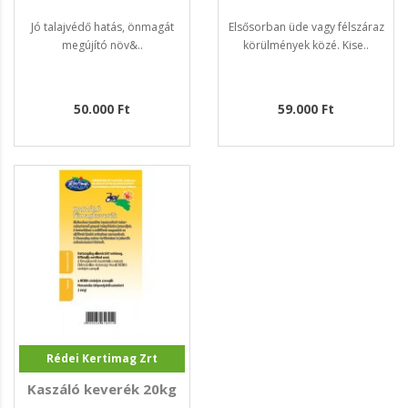
Jó talajvédő hatás, önmagát
Elsősorban üde vagy félszáraz
megújító növ&..
körülmények közé. Kise..
50.000 Ft
59.000 Ft
Rédei Kertimag Zrt
Kaszáló keverék 20kg