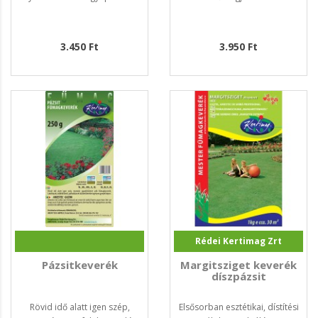
3.450 Ft
3.950 Ft
Rédei Kertimag Zrt
Pázsitkeverék
Margitsziget keverék
díszpázsit
Rövid idő alatt igen szép,
Elsősorban esztétikai, dístítési