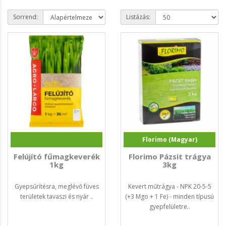
Sorrend:
Listázás:
Florimo (Magyar)
Felújító fűmagkeverék
Florimo Pázsit trágya
1kg
3kg
Gyepsűrítésra, meglévő füves
Kevert műtrágya - NPK 20-5-5
területek tavaszi és nyár ..
(+3 Mgo + 1 Fe) - minden típusú
gyepfelületre..