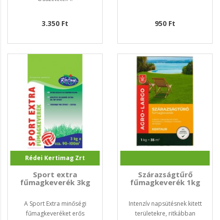
3.350 Ft
950 Ft
Rédei Kertimag Zrt
Sport extra
Szárazságtűrő
fűmagkeverék 3kg
fűmagkeverék 1kg
A Sport Extra minőségi
Intenzív napsütésnek kitett
fűmagkeveréket erős
területekre, ritkábban