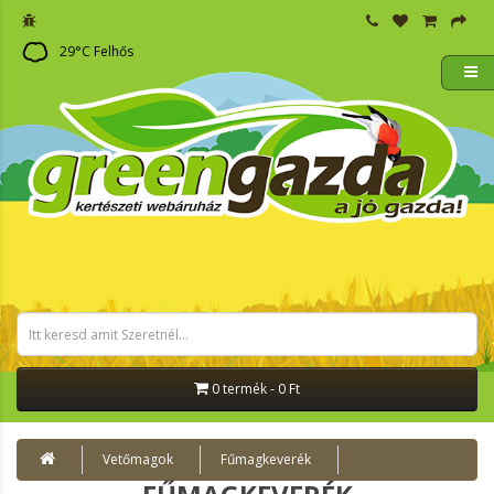
29
°C
Felhős
0 termék - 0 Ft
Vetőmagok
Fűmagkeverék