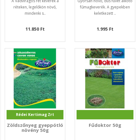
A Vadvirágos rét keverék a
Gyorsan növő, dús füvet alkotó
réteken, legelőkön növő,
fűmagkeverék. A gyepekben
mindenki s..
keletkezett ..
11.850 Ft
1.995 Ft
Rédei Kertimag Zrt
Zöldszőnyeg gyeppótló
Fűdoktor 50g
növény 50g