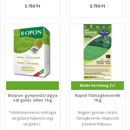
3.750 Ft
2.750 Ft
Rédei Kertimag Zrt
Biopon gyepműtrágya
Rapid fűmagkeverék
sárgulás ellen 1kg
1kg
Többkomponensű műtrágya
Nagyon gyorsan csírázó
sárgulásra hajlamos vagy
fűmagkeverék. Kitaposott
sárgulási t..
pázsitok fel&uacu..