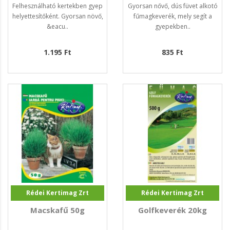
Felhesználható kertekben gyep
Gyorsan nővő, dús füvet alkotó
helyettesítőként. Gyorsan növő,
fűmagkeverék, mely segít a
&eacu..
gyepekben..
1.195 Ft
835 Ft
Rédei Kertimag Zrt
Rédei Kertimag Zrt
Macskafű 50g
Golfkeverék 20kg