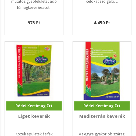
mutatós gyepfelületet adó
célokat szolgáló, ..
fűmagkever&eacut..
975 Ft
4.450 Ft
Rédei Kertimag Zrt
Rédei Kertimag Zrt
Liget keverék
Mediterrán keverék
Közeli épületek és fák
Az egyre gyakoribb száraz,