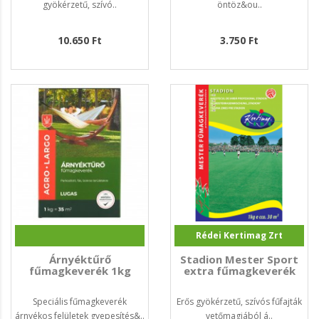
gyökérzetű, szívó..
öntöz&ou..
10.650 Ft
3.750 Ft
Rédei Kertimag Zrt
Árnyéktűrő
Stadion Mester Sport
fűmagkeverék 1kg
extra fűmagkeverék
Speciális fűmagkeverék
Erős gyökérzetű, szívós fűfajták
árnyékos felületek gyepesítés&..
vetőmagjából á..