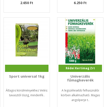
2.650 Ft
6.250 Ft
Rédei Kertimag Zrt
Sport universal 1kg
Univerzális
fűmagkeverék
Átlagos körülményekhez Vetés:
A legszélesebb felhasználói
tavasztól őszig, mindenfé..
körben alkalmazható. Magas
angolperje t..