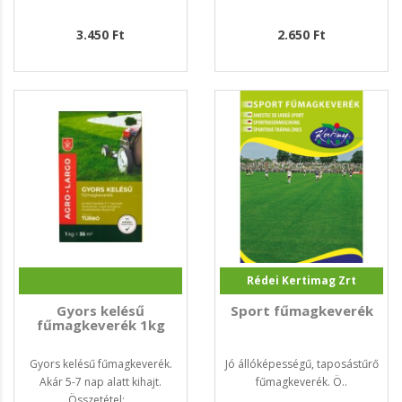
3.450 Ft
2.650 Ft
Rédei Kertimag Zrt
Gyors kelésű
Sport fűmagkeverék
fűmagkeverék 1kg
Gyors kelésű fűmagkeverék.
Jó állóképességű, taposástűrő
Akár 5-7 nap alatt kihajt.
fűmagkeverék. Ö..
Összetétel: ..