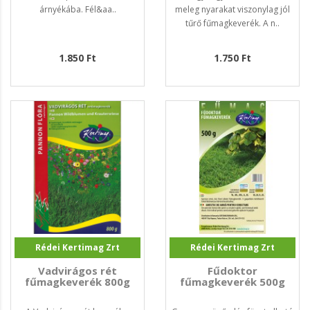
árnyékába. Fél&aa..
meleg nyarakat viszonylag jól
tűrő fűmagkeverék. A n..
1.850 Ft
1.750 Ft
Rédei Kertimag Zrt
Rédei Kertimag Zrt
Vadvirágos rét
Fűdoktor
fűmagkeverék 800g
fűmagkeverék 500g