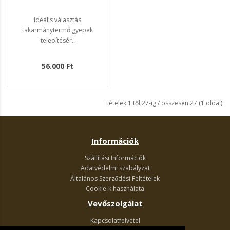
Ideális választás
takarmánytermő gyepek
telepítésér..
56.000 Ft
Tételek 1 től 27-ig / összesen 27 (1 oldal)
Információk
Szállítási Információk
Adatvédelmi szabályzat
Általános Szerződési Feltételek
Cookie-k használata
Vevőszolgálat
Kapcsolatfelvétel