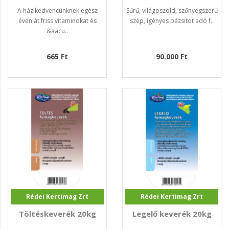
A házikedvencünknek egész
Sűrű, világoszöld, szőnyegszerű
éven át friss vitaminokat és
szép, igényes pázsitot adó f..
&aacu..
665 Ft
90.000 Ft
Rédei Kertimag Zrt
Rédei Kertimag Zrt
Töltéskeverék 20kg
Legelő keverék 20kg