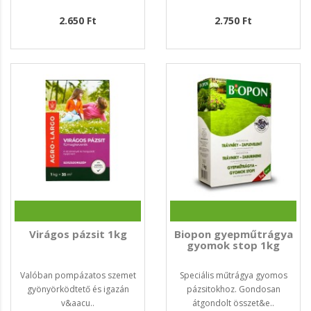
2.650 Ft
2.750 Ft
Virágos pázsit 1kg
Biopon gyepműtrágya
gyomok stop 1kg
Valóban pompázatos szemet
Speciális műtrágya gyomos
gyönyörködtető és igazán
pázsitokhoz. Gondosan
v&aacu..
átgondolt összet&e..