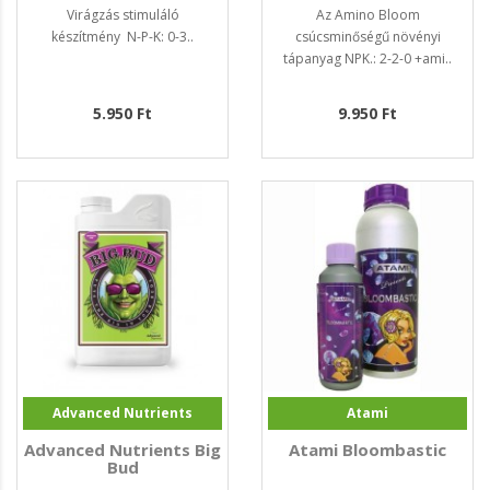
Virágzás stimuláló
Az Amino Bloom
készítmény N-P-K: 0-3..
csúcsminőségű növényi
tápanyag NPK.: 2-2-0 +ami..
5.950 Ft
9.950 Ft
Advanced Nutrients
Atami
Advanced Nutrients Big
Atami Bloombastic
Bud