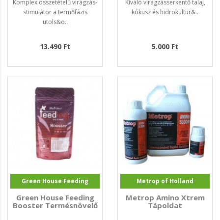
Komplex összetételű virágzás-
Kiváló virágzásserkentő talaj,
stimulátor a termőfázis
kókusz és hidrokultur&..
utols&o..
13.490 Ft
5.000 Ft
Green House Feeding
Metrop of Holland
Green House Feeding
Metrop Amino Xtrem
Booster Termésnövelő
Tápoldat