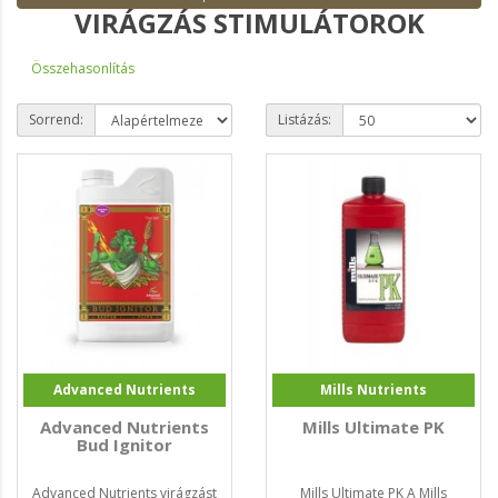
VIRÁGZÁS STIMULÁTOROK
Összehasonlítás
Sorrend:
Listázás:
Advanced Nutrients
Mills Nutrients
Advanced Nutrients
Mills Ultimate PK
Bud Ignitor
Advanced Nutrients virágzást
Mills Ultimate PK A Mills