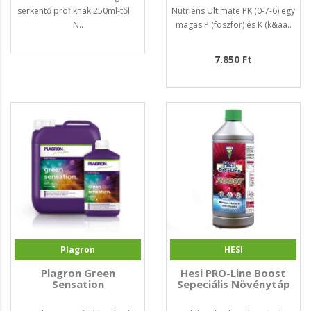
serkentő profiknak 250ml-től
Nutriens Ultimate PK (0-7-6) egy
N..
magas P (foszfor) és K (k&aa..
7.850 Ft
Plagron
HESI
Plagron Green
Hesi PRO-Line Boost
Sensation
Sepeciális Növénytáp