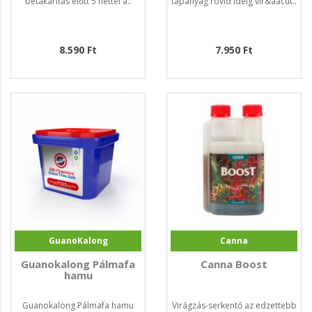
betakarítás előtt 5 héttel a..
tápanyag rövid ideig vir&aacut..
8.590 Ft
7.950 Ft
GuanoKalong
Canna
Guanokalong Pálmafa
Canna Boost
hamu
Guanokalong Pálmafa hamu
Virágzás-serkentő az edzettebb