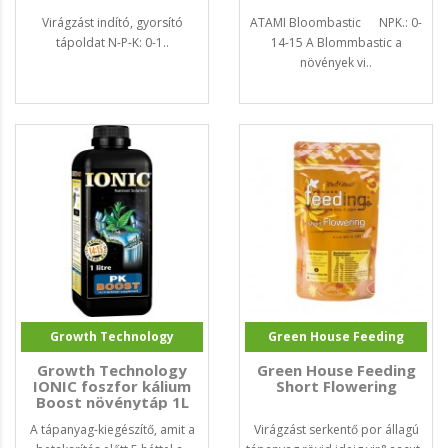
Virágzást indító, gyorsító
ATAMI Bloombastic NPK.: 0-
tápoldat N-P-K: 0-1..
14-15 A Blommbastic a
növények vi..
Growth Technology
Green House Feeding
Growth Technology
Green House Feeding
IONIC foszfor kálium
Short Flowering
Boost növénytáp 1L
A tápanyag-kiegészítő, amit a
Virágzást serkentő por állagú