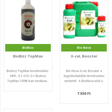
BioBizz
Bio Nova
BioBizz TopMax
X-ceL Booster
Biobizz TopMax biostimuláns
Bio Nova X-ceL Booster a
NPK.: 0.1-0.01-0.1 Biobizz
legsokoldalúbb természetes
TopMax 100%-ban növ&eac..
serkentő A BioNova első s..
7.550 Ft