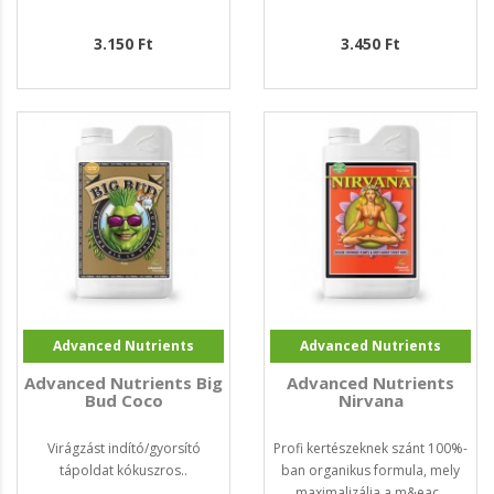
3.150 Ft
3.450 Ft
Advanced Nutrients
Advanced Nutrients
Advanced Nutrients Big
Advanced Nutrients
Bud Coco
Nirvana
Virágzást indító/gyorsító
Profi kertészeknek szánt 100%-
tápoldat kókuszros..
ban organikus formula, mely
maximalizálja a m&eac..