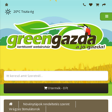
20
°C
Tiszta ég
0 termék - 0 Ft
Növénytápok rendeltetés szerint
Virágzás Stimulátorok