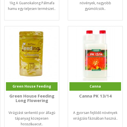
1kg A Guanokalong Pálmafa
növények, nagyobb
hamu egy teljesen természet..
gyümölcsök..
Green House Feeding
Canna
Green House Feeding
Canna PK 13/14
Long Flowering
Virágzást serkentő por állagú
A gyorsan fejlődő növények
tápanyag közepesen
virágzási fázisában haszná..
hossz&uacut..