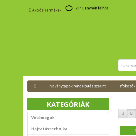
21
°C
Enyhén felhős
Akciós Termékek
Növénytápok rendeltetés szerint
Ízfokozók
KATEGÓRIÁK
Vetőmagok
Hajtatástechnika