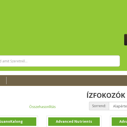
ÍZFOKOZÓK
Sorrend:
Összehasonlítás
GuanoKalong
Advanced Nutrients
Adv