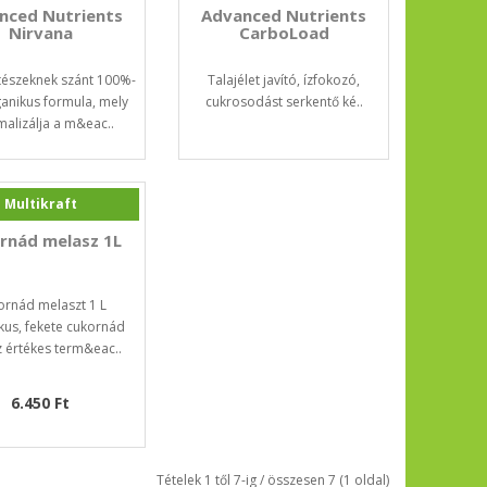
nced Nutrients
Advanced Nutrients
Nirvana
CarboLoad
rtészeknek szánt 100%-
Talajélet javító, ízfokozó,
anikus formula, mely
cukrosodást serkentő ké..
alizálja a m&eac..
Multikraft
rnád melasz 1L
ornád melaszt 1 L
kus, fekete cukornád
 értékes term&eac..
6.450 Ft
Tételek 1 től 7-ig / összesen 7 (1 oldal)