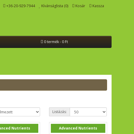
+36-20-929-7944
Kívánságlista (0)
Kosár
Kassza
0 termék - 0 Ft
Listázás:
anced Nutrients
Advanced Nutrients