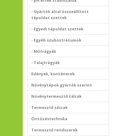
- pH érték stabilizálók
- Gyártók által összeállított
tápoldat szettek
- Egyedi tápoldat szettek
- Egyéb szubsztrátumok
- Műtrágyák
- Talajtrágyák
Edények, konténerek
Növénytápok gyártók szerint
Növénytermesztő tálcák
Termesztő sátrak
Öntözéstechnika
Termesztő rendszerek