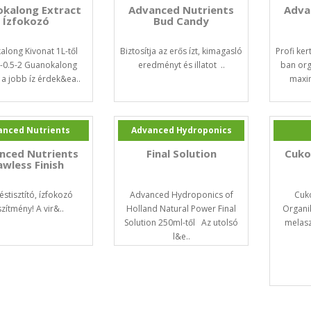
kalong Extract
Advanced Nutrients
Adva
Ízfokozó
Bud Candy
along Kivonat 1L-től
Biztosítja az erős ízt, kimagasló
Profi ke
2-0.5-2 Guanokalong
eredményt és illatot ..
ban org
 a jobb íz érdek&ea..
maxim
anced Nutrients
Advanced Hydroponics
nced Nutrients
Final Solution
Cuko
awless Finish
stisztító, ízfokozó
Advanced Hydroponics of
Cuk
zítmény! A vir&..
Holland Natural Power Final
Organi
Solution 250ml-től Az utolsó
melasz
l&e..