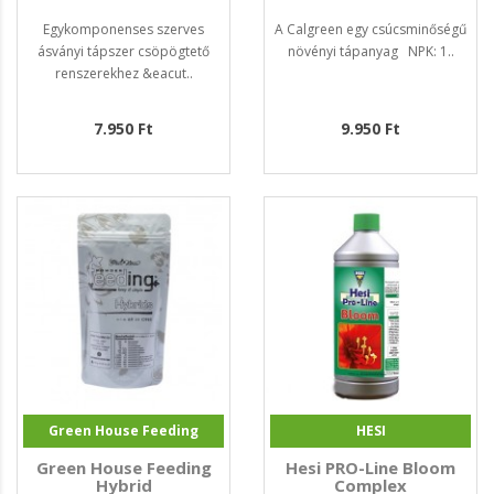
Egykomponenses szerves
A Calgreen egy csúcsminőségű
ásványi tápszer csöpögtető
növényi tápanyag NPK: 1..
renszerekhez &eacut..
7.950 Ft
9.950 Ft
Green House Feeding
HESI
Green House Feeding
Hesi PRO-Line Bloom
Hybrid
Complex