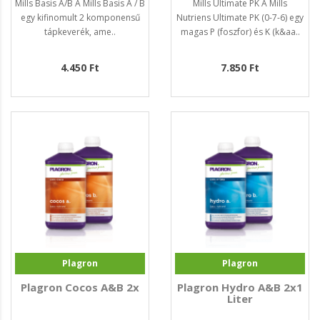
Mills Basis A/B A Mills Basis A / B
Mills Ultimate PK A Mills
egy kifinomult 2 komponensű
Nutriens Ultimate PK (0-7-6) egy
tápkeverék, ame..
magas P (foszfor) és K (k&aa..
4.450 Ft
7.850 Ft
Plagron
Plagron
Plagron Cocos A&B 2x
Plagron Hydro A&B 2x1
Liter