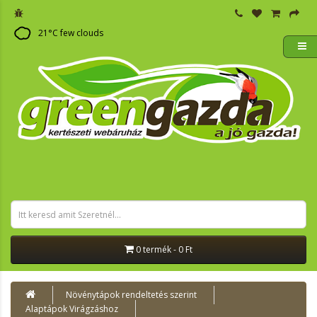
21
°C
few clouds
0 termék - 0 Ft
Növénytápok rendeltetés szerint
Alaptápok Virágzáshoz