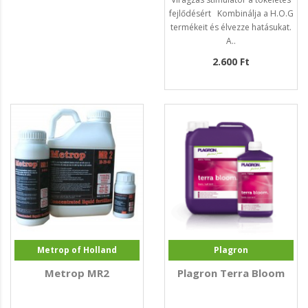
fejlődésért Kombinálja a H.O.G
termékeit és élvezze hatásukat.
A..
2.600 Ft
Metrop of Holland
Plagron
Metrop MR2
Plagron Terra Bloom