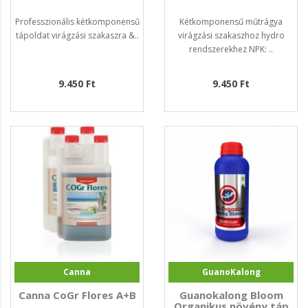
Professzionális kétkomponensű
Kétkomponensű műtrágya
tápoldat virágzási szakaszra &..
virágzási szakaszhoz hydro
rendszerekhez NPK: ..
9.450 Ft
9.450 Ft
Canna
GuanoKalong
Canna CoGr Flores A+B
Guanokalong Bloom
Organikus növény táp