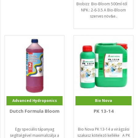
Biobizz Bio-Bloom 500ml-től
NPK.: 2-6-3.5 A Bio-Bloom
szerves növ&e..
Advanced Hydroponics
Bio Nova
Dutch Formula Bloom
PK 13-14
Egy speciális tápanyag
Bio Nova PK 13-14 a virágzási
segítségével maximalizálja a
szakasz kötelező kelléke A PK