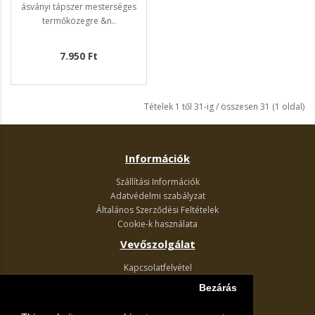
ásványi tápszer mesterséges
termőközegre &n..
7.950 Ft
Tételek 1 től 31-ig / összesen 31 (1 oldal)
Információk
Szállítási Információk
Adatvédelmi szabályzat
Általános Szerződési Feltételek
Cookie-k használata
Vevőszolgálat
Kapcsolatfelvétel
Termék visszaküldés
Bezárás
Egyéb információk