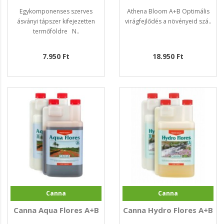
Egykomponenses szerves
Athena Bloom A+B Optimális
ásványi tápszer kifejezetten
virágfejlődés a növényeid szá..
termőföldre N..
7.950 Ft
18.950 Ft
Canna
Canna
Canna Aqua Flores A+B
Canna Hydro Flores A+B