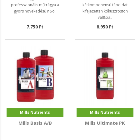
professzionális műtrágya a
kétkomponensű tápoldat
gyors növekedésű n&o..
kifejezetten kókuszroston
val&oa..
7.750 Ft
8.950 Ft
Mills Nutrients
Mills Nutrients
Mills Basis A/B
Mills Ultimate PK