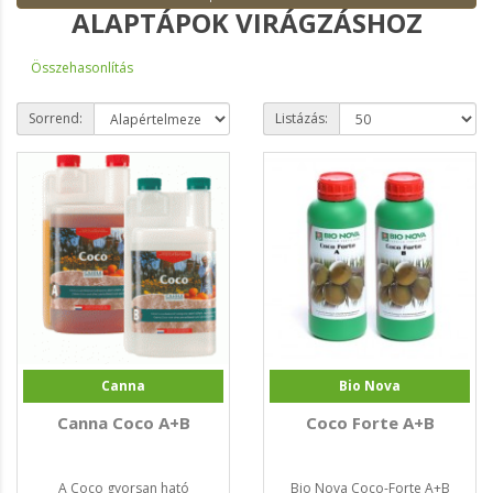
ALAPTÁPOK VIRÁGZÁSHOZ
Összehasonlítás
Sorrend:
Listázás:
Canna
Bio Nova
Canna Coco A+B
Coco Forte A+B
A Coco gyorsan ható
Bio Nova Coco-Forte A+B