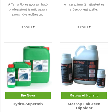
A Terra Flores gyorsan ható
A nagyszámú új hajtástért és
professzionális műtrágya a
erősebb, egészs&e..
gyors növeked&eacut..
3.950 Ft
3.850 Ft
Bio Nova
Metrop of Holland
Hydro-Supermix
Metrop CalGreen
Tápoldat