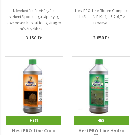
Növekedést és virágzást
Hesi PRO-Line Bloom Complex
serkentő por állagú tápanyag
1L-től N.P.K.: 4,1-5,7-6,7 A
közepesen hosszú ideig virágzó
tápanya..
növényekhez. ..
3.150 Ft
3.850 Ft
HESI
HESI
Hesi PRO-Line Coco
Hesi PRO-Line Hydro