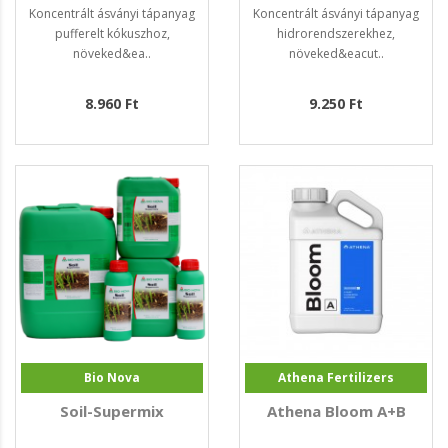
Koncentrált ásványi tápanyag
Koncentrált ásványi tápanyag
pufferelt kókuszhoz,
hidrorendszerekhez,
növeked&ea..
növeked&eacut..
8.960 Ft
9.250 Ft
Bio Nova
Athena Fertilizers
Soil-Supermix
Athena Bloom A+B