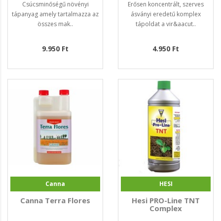
Csúcsminőségű növényi
Erősen koncentrált, szerves
tápanyag amely tartalmazza az
ásványi eredetű komplex
összes mak..
tápoldat a vir&aacut..
9.950 Ft
4.950 Ft
Canna
HESI
Canna Terra Flores
Hesi PRO-Line TNT
Complex