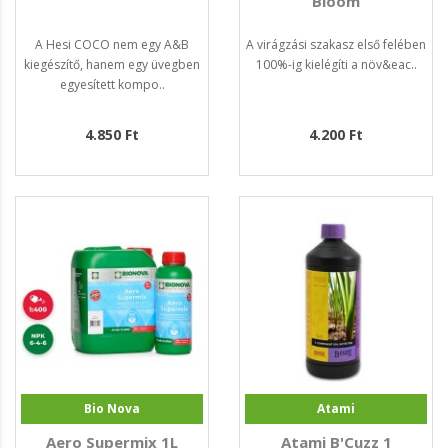
Bloom
A Hesi COCO nem egy A&B
A virágzási szakasz első felében
kiegészítő, hanem egy üvegben
100%-ig kielégíti a növ&eac..
egyesített kompo..
4.850 Ft
4.200 Ft
Bio Nova
Atami
Aero Supermix 1L
Atami B'Cuzz 1