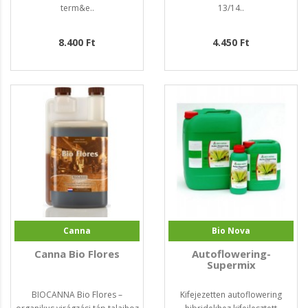
term&e..
13/14..
8.400 Ft
4.450 Ft
Canna
Bio Nova
Canna Bio Flores
Autoflowering-
Supermix
BIOCANNA Bio Flores –
Kifejezetten autoflowering