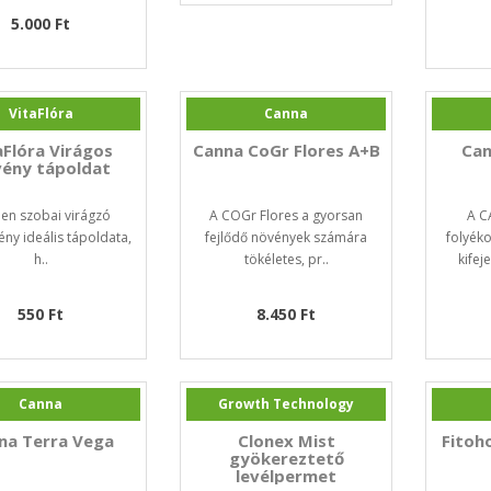
5.000 Ft
VitaFlóra
Canna
aFlóra Virágos
Canna CoGr Flores A+B
Can
ény tápoldat
en szobai virágzó
A COGr Flores a gyorsan
A C
ény ideális tápoldata,
fejlődő növények számára
folyék
h..
tökéletes, pr..
kifej
550 Ft
8.450 Ft
Canna
Growth Technology
na Terra Vega
Clonex Mist
Fitoh
gyökereztető
levélpermet