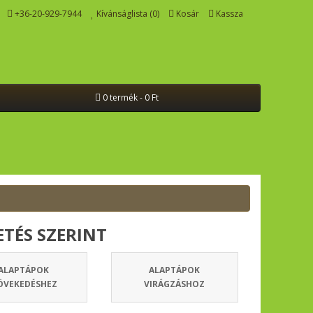
+36-20-929-7944
Kívánságlista (0)
Kosár
Kassza
0 termék - 0 Ft
TÉS SZERINT
ALAPTÁPOK
ALAPTÁPOK
ÖVEKEDÉSHEZ
VIRÁGZÁSHOZ