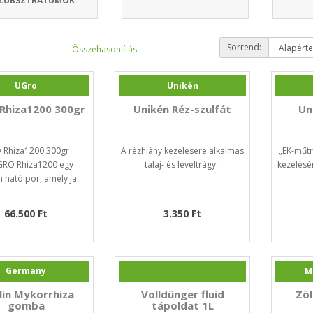
ZUBSZTRÁTUMOK
Sorrend:
Összehasonlítás
UGro
Unikén
Rhiza1200 300gr
Unikén Réz-szulfát
Un
 Rhiza1200 300gr
A rézhiány kezelésére alkalmas
„EK-műtr
GRO Rhiza1200 egy
talaj- és levéltrágy..
kezelésér
 ható por, amely ja..
66.500 Ft
3.350 Ft
Germany
M
lin Mykorrhiza
Volldünger fluid
Zöl
gomba
tápoldat 1L