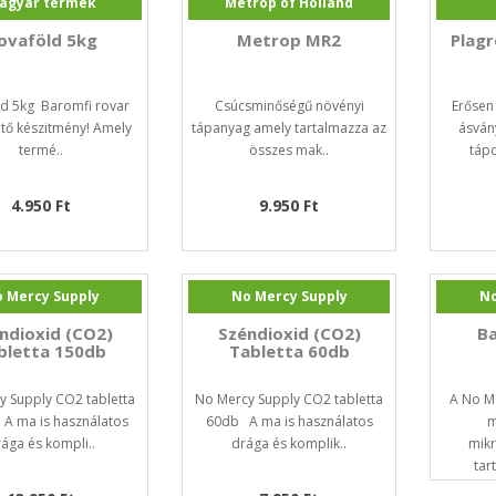
agyar termék
Metrop of Holland
ovaföld 5kg
Metrop MR2
Plag
ld 5kg Baromfi rovar
Csúcsminőségű növényi
Erősen
tő készitmény! Amely
tápanyag amely tartalmazza az
ásván
termé..
összes mak..
tápo
4.950 Ft
9.950 Ft
 Mercy Supply
No Mercy Supply
No
ndioxid (CO2)
Széndioxid (CO2)
Ba
bletta 150db
Tabletta 60db
y Supply CO2 tabletta
No Mercy Supply CO2 tabletta
A No Me
A ma is használatos
60db A ma is használatos
m
ága és kompli..
drága és komplik..
mik
tar