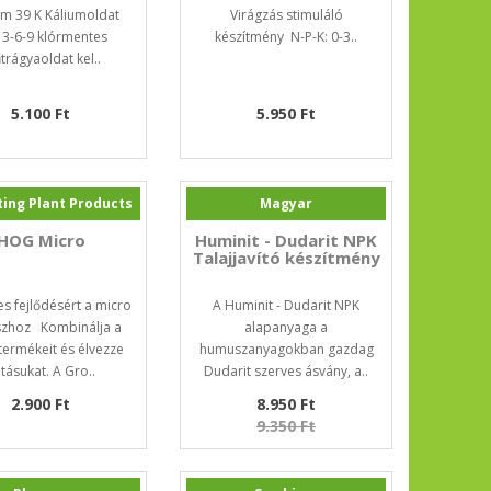
rm 39 K Káliumoldat
Virágzás stimuláló
 3-6-9 klórmentes
készítmény N-P-K: 0-3..
rágyaoldat kel..
5.100 Ft
5.950 Ft
ting Plant Products
Magyar
HOG Micro
Huminit - Dudarit NPK
Talajjavító készítmény
es fejlődésért a micro
A Huminit - Dudarit NPK
szhoz Kombinálja a
alapanyaga a
termékeit és élvezze
humuszanyagokban gazdag
tásukat. A Gro..
Dudarit szerves ásvány, a..
2.900 Ft
8.950 Ft
9.350 Ft