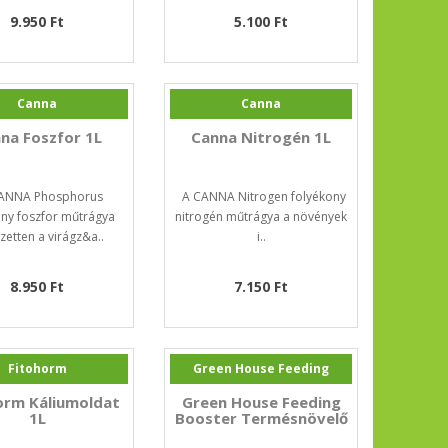
9.950 Ft
5.100 Ft
Canna
Canna
na Foszfor 1L
Canna Nitrogén 1L
ANNA Phosphorus
A CANNA Nitrogen folyékony
ony foszfor műtrágya
nitrogén műtrágya a növények
ezetten a virágz&a..
i..
8.950 Ft
7.150 Ft
Fitohorm
Green House Feeding
orm Káliumoldat
Green House Feeding
1L
Booster Termésnövelő