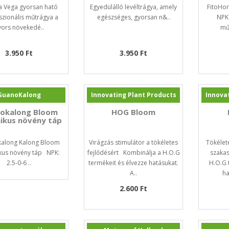
a Vega gyorsan ható
Egyedülálló levéltrágya, amely
FitoHo
szionális műtrágya a
egészséges, gyorsan n&..
NPK
yors növekedé..
műt
3.950 Ft
3.950 Ft
GuanoKalong
Innovating Plant Products
Innova
okalong Bloom
HOG Bloom
ikus növény táp
along Kalong Bloom
Virágzás stimulátor a tökéletes
Tökélet
kus növény táp NPK:
fejlődésért Kombinálja a H.O.G
szaka
2.5-0-6 ..
termékeit és élvezze hatásukat.
H.O.G 
A..
ha
2.600 Ft