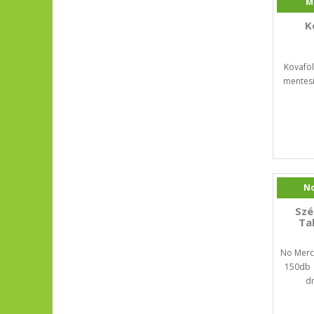
M
K
Kovafö
mentesi
No
Szé
Ta
No Merc
150db 
dr