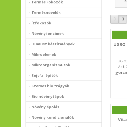
S
- Termés Fokozók
- Termésnövelők
- Ízfokozók
- Növényi enzimek
- Humusz készítmények
UGRO 
- Mikroelemek
UGRO
- Mikroorganizmusok
Az U
gyorsan
- Sejtfal építők
- Szerves bio trágyák
- Bio növénytápok
- Növény ápolás
- Növény kondicionálók
Vita