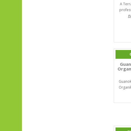
A Terr
profes
g
Guan
Organ
Guanok
Organi