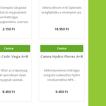
ő komplex Sárgulást
Athena Bloom A+B Optimális
őző és megszüntető
virágfejlődés a növényeid szá..
permettrágya.
agtartalma: (szerves
kelátkö..
2.150 Ft
18.950 Ft
Canna
Canna
 CoGr Vega A+B
Canna Hydro Flores A+B
 VEGA az a tápanyag,
Kétkomponensű műtrágya
t speciálisan olyan
virágzási szakaszhoz hydro
nyagnak szántak..
rendszerekhez NPK: ..
8.450 Ft
9.450 Ft