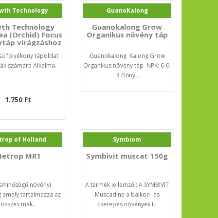
wth Technology
GuanoKalong
th Technology
Guanokalong Grow
ea (Orchid) Focus
Organikus növény táp
táp virágzáshoz
loom) 300ml
sű folyékony tápoldat
Guanokalong Kalong Grow
ák számára Alkalma..
Organikus növény táp NPK: 6-0-
3 Előny..
1.750 Ft
rop of Holland
Symbiom
etrop MR1
Symbivit muscat 150g
sminőségű növényi
A termék jellemzői: A SYMBIVIT
 amely tartalmazza az
Muscadine a balkon- és
összes mak..
cserepes növények t..