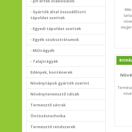
- pH érték stabilizálók
Mik
- Gyártók által összeállított
tart
tápoldat szettek
növe
megerő
- Egyedi tápoldat szettek
- Egyéb szubsztrátumok
- Műtrágyák
BIOKÁL
- Talajtrágyák
Edények, konténerek
Növé
Növénytápok gyártók szerint
Termész
növé
Növénytermesztő tálcák
Termesztő sátrak
Öntözéstechnika
Termesztő rendszerek