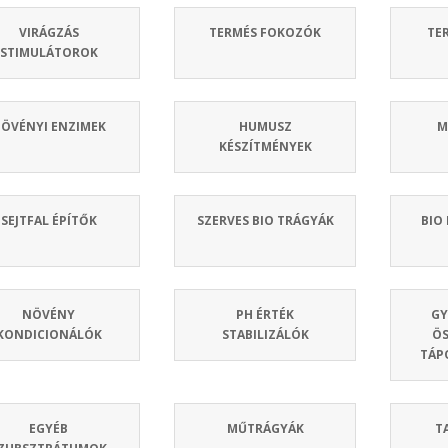
VIRÁGZÁS
TERMÉS FOKOZÓK
TE
STIMULÁTOROK
ÖVÉNYI ENZIMEK
HUMUSZ
M
KÉSZÍTMÉNYEK
SEJTFAL ÉPÍTŐK
SZERVES BIO TRÁGYÁK
BIO
NÖVÉNY
PH ÉRTÉK
GY
KONDICIONÁLÓK
STABILIZÁLÓK
ÖS
TÁP
EGYÉB
MŰTRÁGYÁK
T