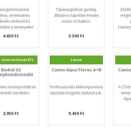
roorganizmusokat
Tápanyagokban gazdag,
Zöldít
almaz, természetes
álltalános tápoldat minden
megel
kedés serkentő és
szoba- és balkon..
sítési a növényeket
Hatóany
Különöse..
4.650 Ft
3.500 Ft
 International Kft.
Canna
BioKal 02
Canna Aqua Flores A+B
Canna
nykondicionáló
etes növényerősítő és
Professzionális kétkomponensű
A COGr
nyvédő szer&nbs..
tápoldat virágzási szakaszra &..
amelye
tápa
2.950 Ft
9.450 Ft