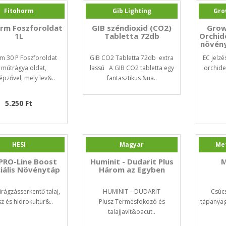
Fitohorm
Gib Lighting
Gro
orm Foszforoldat
GIB széndioxid (CO2)
Grow
1L
Tabletta 72db
Orchid
növény
(B
m 30 P Foszforoldat
GIB CO2 Tabletta 72db extra
EC jelzé
 műtrágya oldat,
lassú A GIB CO2 tabletta egy
orchide
épzővel, mely lev&..
fantasztikus &ua..
5.250 Ft
HESI
Magyar
Met
 PRO-Line Boost
Huminit - Dudarit Plus
M
iális Növénytáp
Három az Egyben
irágzásserkentő talaj,
HUMINIT – DUDARIT
Csúc
z és hidrokultur&..
Plusz Termésfokozó és
tápanyag
talajjavít&oacut..