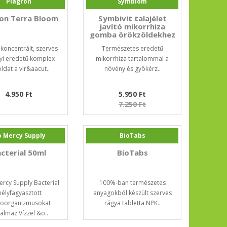
Plagron
Symbiom
ron Terra Bloom
Symbivit talajélet
javító mikorrhiza
gomba örökzöldekhez
300g
 koncentrált, szerves
Természetes eredetű
yi eredetű komplex
mikorrhiza tartalommal a
ldat a vir&aacut..
növény és gyökérz..
4.950 Ft
5.950 Ft
7.250 Ft
 Mercy Supply
BioTabs
cterial 50ml
BioTabs
rcy Supply Bacterial
100%-ban természetes
élyfagyasztott
anyagokból készült szerves
roorganizmusokat
rágya tabletta NPK..
talmaz Vízzel &o..