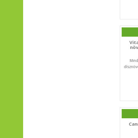
Vit
növ
Mind
dísznöv
Can