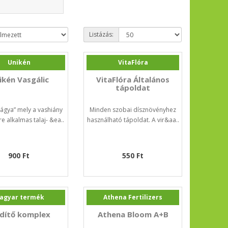
Listázás:
Unikén
VitaFlóra
ikén Vasgálic
VitaFlóra Általános
tápoldat
ágya” mely a vashiány
Minden szobai dísznövényhez
e alkalmas talaj- &ea..
használható tápoldat. A vir&aa..
900 Ft
550 Ft
agyar termék
Athena Fertilizers
dítő komplex
Athena Bloom A+B