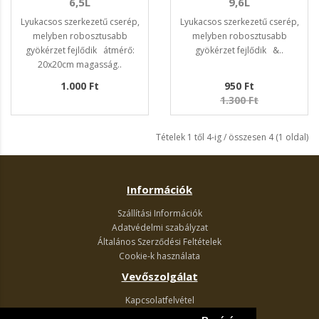
6,5L
9,6L
Lyukacsos szerkezetű cserép,
Lyukacsos szerkezetű cserép,
melyben robosztusabb
melyben robosztusabb
gyökérzet fejlődik átmérő:
gyökérzet fejlődik &..
20x20cm magasság..
1.000 Ft
950 Ft
1.300 Ft
Tételek 1 től 4-ig / összesen 4 (1 oldal)
Információk
Szállítási Információk
Adatvédelmi szabályzat
Általános Szerződési Feltételek
Cookie-k használata
Vevőszolgálat
Kapcsolatfelvétel
Termék visszaküldés