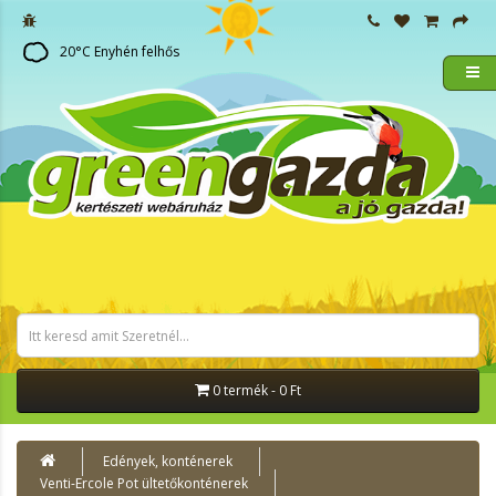
20
°C
Enyhén felhős
0 termék - 0 Ft
Edények, konténerek
Venti-Ercole Pot ültetőkonténerek