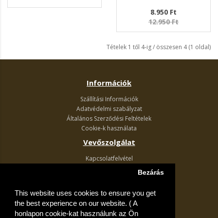
8.950 Ft
12.950 Ft
Tételek 1 től 4-ig / összesen 4 (1 oldal)
Információk
Szállítási Információk
Adatvédelmi szabályzat
Általános Szerződési Feltételek
Cookie-k használata
Vevőszolgálat
Kapcsolatfelvétel
Termék visszaküldés
Bezárás
Egyéb információk
This website uses cookies to ensure you get
Akciós ajánlatok
the best experience on our website. ( A
Fiók
honlapon cookie-kat használunk az Ön