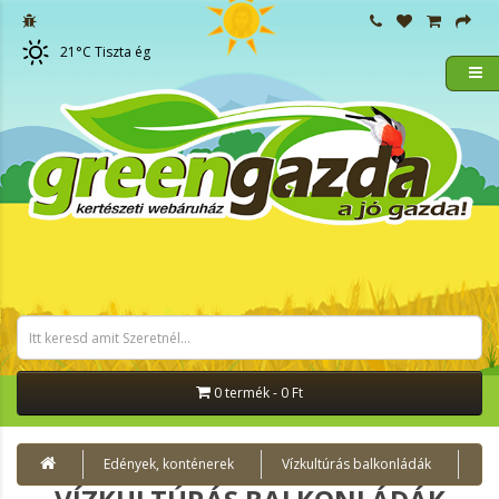
21
°C
Tiszta ég
0 termék - 0 Ft
Edények, konténerek
Vízkultúrás balkonládák