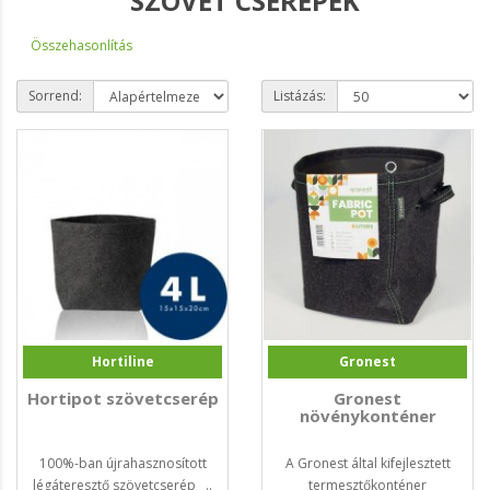
SZÖVET CSEREPEK
Összehasonlítás
Sorrend:
Listázás:
Hortiline
Gronest
Hortipot szövetcserép
Gronest
növénykonténer
100%-ban újrahasznosított
A Gronest által kifejlesztett
légáteresztő szövetcserép ..
termesztőkonténer