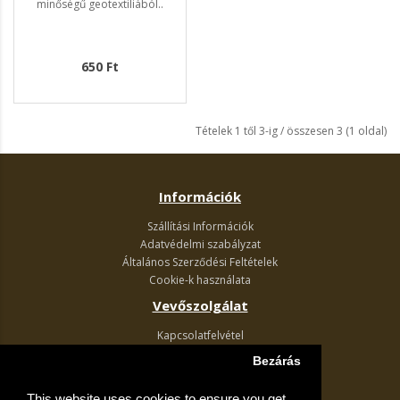
minőségű geotextiliából..
650 Ft
Tételek 1 től 3-ig / összesen 3 (1 oldal)
Információk
Szállítási Információk
Adatvédelmi szabályzat
Általános Szerződési Feltételek
Cookie-k használata
Vevőszolgálat
Kapcsolatfelvétel
Termék visszaküldés
Bezárás
Egyéb információk
This website uses cookies to ensure you get