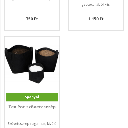
geotextíliából k&..
750 Ft
1.150 Ft
Spanyol
Tex Pot szövetcserép
Szövetcserép rugalmas, kiváló