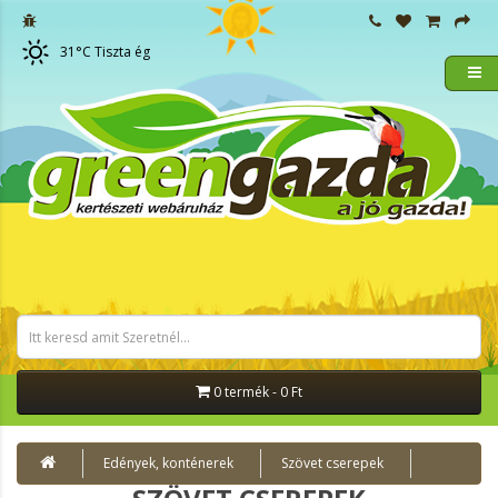
31
°C
Tiszta ég
0 termék - 0 Ft
Edények, konténerek
Szövet cserepek