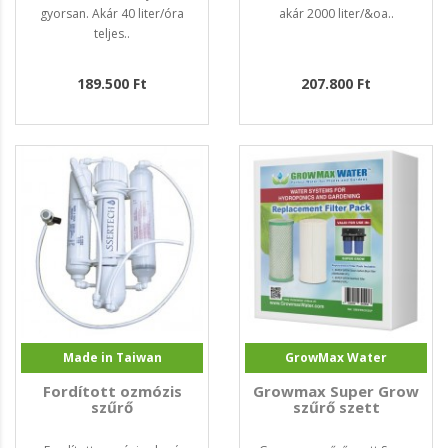
gyorsan. Akár 40 liter/óra
akár 2000 liter/&oa..
teljes..
189.500 Ft
207.800 Ft
Made in Taiwan
GrowMax Water
Fordított ozmózis
Growmax Super Grow
szűrő
szűrő szett