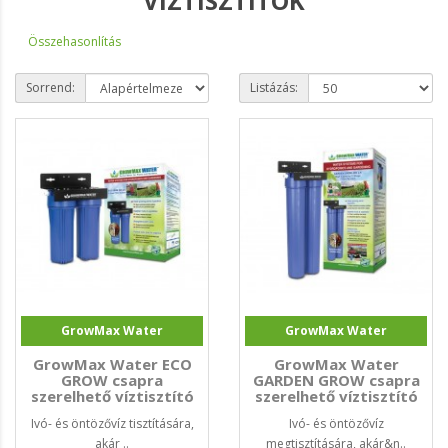
VÍZTISZTÍTÓK
Összehasonlítás
Sorrend:
Listázás:
GrowMax Water
GrowMax Water
GrowMax Water ECO
GrowMax Water
GROW csapra
GARDEN GROW csapra
szerelhető víztisztító
szerelhető víztisztító
240L/h
480L/h
Ivó- és öntözővíz tisztítására,
Ivó- és öntözővíz
akár ..
megtisztítására, akár&n..