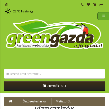
22
°C
Tiszta ég
0 termék - 0 Ft
Öntözéstechnika
Víztisztítók