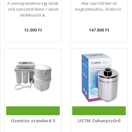
víztisztító 20L/h
A csomag tartalmaz egy darab
Akár napi 500 liter víz
zöld szénszűrőt illetve 1 darab
megtisztításához, 20 liter/ór..
üledékszűrőt &..
13.000 Ft
147.800 Ft
Ozmózis standard 5
USTM Zuhanyszűrő