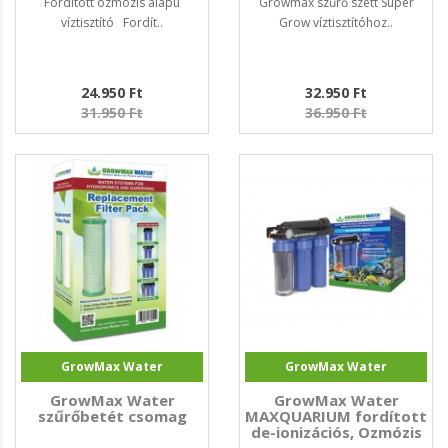
Fordított ozmózis alapú
Growmax szűrő szett Super
víztisztító Fordít..
Grow víztisztítóhoz..
24.950 Ft
32.950 Ft
31.950 Ft
36.950 Ft
GrowMax Water
GrowMax Water
GrowMax Water
GrowMax Water
szűrőbetét csomag
MAXQUARIUM fordított
de-ionizációs, Ozmózis