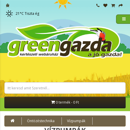
21
°C
Tiszta ég
0 termék - 0 Ft
Öntözéstechnika
Vízpumpák