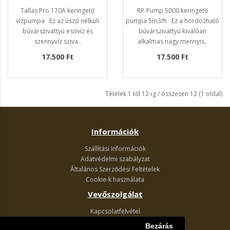
Tallas Pro 170A keringető
RP-Pump 5000 keringető
vízpumpa Ez az úszó nélküli
pumpa 5m3/h Ez a hordozható
búvárszivattyú esövíz és
búvárszivattyú kiválóan
szennyvíz sziva..
alkalmas nagy mennyis..
17.500 Ft
17.500 Ft
Tételek 1 től 12-ig / összesen 12 (1 oldal)
Információk
Szállítási Információk
Adatvédelmi szabályzat
Általános Szerződési Feltételek
Cookie-k használata
Vevőszolgálat
Kapcsolatfelvétel
Termék visszaküldés
Bezárás