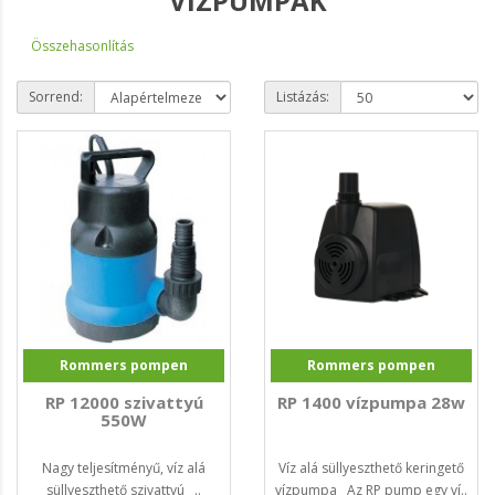
VÍZPUMPÁK
Összehasonlítás
Sorrend:
Listázás:
Rommers pompen
Rommers pompen
RP 12000 szivattyú
RP 1400 vízpumpa 28w
550W
Nagy teljesítményű, víz alá
Víz alá süllyeszthető keringető
süllyeszthető szivattyú ..
vízpumpa Az RP pump egy ví..