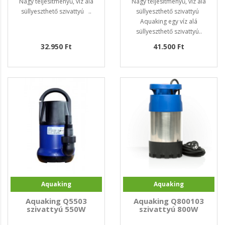
Nagy teljesítményű, víz alá
Nagy teljesítményű, víz alá
süllyeszthető szivattyú ..
süllyeszthető szivattyú
Aquaking egy víz alá
süllyeszthető szivattyú..
32.950 Ft
41.500 Ft
Aquaking
Aquaking
Aquaking Q5503
Aquaking Q800103
szivattyú 550W
szivattyú 800W