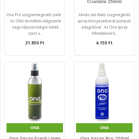
Crumble 250ml
Ona Pro szagsemlegesítő zselé
Almás süti illatú szagmegkötő
Az ONA termékek világszerte
spray környezetbarát pumpás
nagy népszerűségre tettek
adagolóval Az Ona Spray
szert s..
hihetetlenül k..
21.850 Ft
4.150 Ft
ONA
ONA
Ona Spray Fresh Linen
Ona Spray Pro 250ml