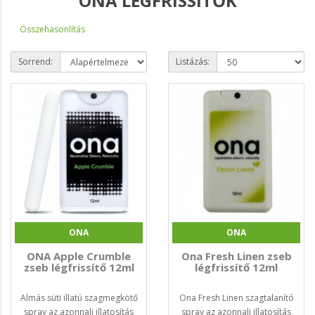
ONA LÉGFRISSÍTŐK
Összehasonlítás
Sorrend:
Listázás:
ONA
ONA
ONA Apple Crumble
Ona Fresh Linen zseb
zseb légfrissítő 12ml
légfrissítő 12ml
Almás süti illatú szagmegkötő
Ona Fresh Linen szagtalanító
spray az azonnali illatosítás
spray az azonnali illatosítás