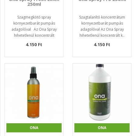
250ml
Szagmegkötő spray
Szagtalanító koncentrátum
környezetbarát pumpás
környezetbarát pumpás
adagolóval Az Ona Spray
adagolóval Az Ona Spray
hihetetlenül koncentrált
hihetetlenül koncentrált k..
készítm..
4.150 Ft
4.150 Ft
ONA
ONA