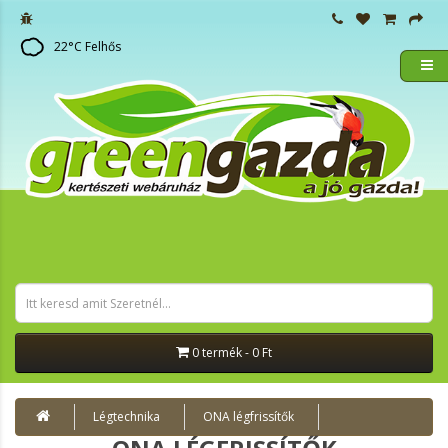
22
°C
Felhős
0 termék - 0 Ft
Légtechnika
ONA légfrissítők