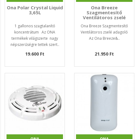
Ona Polar Crystal Liquid
Ona Breeze
3,65L
Szagmentesítő
Ventilátoros zselé
adagoló
1 gallonos szagtalanító
Ona Breeze Szagmentesítő
koncentrátum Az ONA
Ventilátoros zselé adagoló
termékek világszerte nagy
Az Ona Breeze&..
népszerűségre tettek szert..
19.600 Ft
21.950 Ft
ONA
ONA