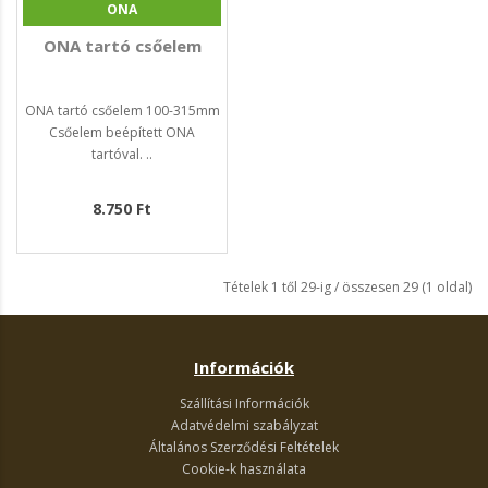
ONA
ONA tartó csőelem
ONA tartó csőelem 100-315mm
Csőelem beépített ONA
tartóval. ..
8.750 Ft
Tételek 1 től 29-ig / összesen 29 (1 oldal)
Információk
Szállítási Információk
Adatvédelmi szabályzat
Általános Szerződési Feltételek
Cookie-k használata