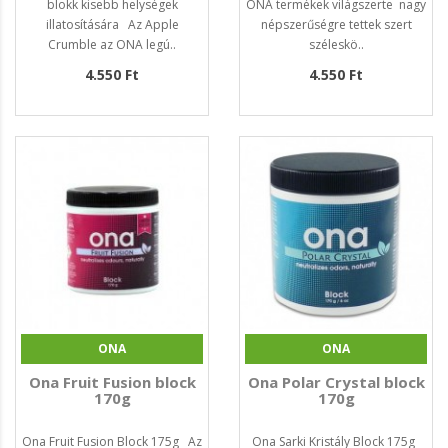
blokk kisebb helységek
ONA termékek világszerte nagy
illatosítására Az Apple
népszerűségre tettek szert
Crumble az ONA legú..
széleskö..
4.550 Ft
4.550 Ft
ONA
ONA
Ona Fruit Fusion block
Ona Polar Crystal block
170g
170g
Ona Fruit Fusion Block 175g Az
Ona Sarki Kristály Block 175g