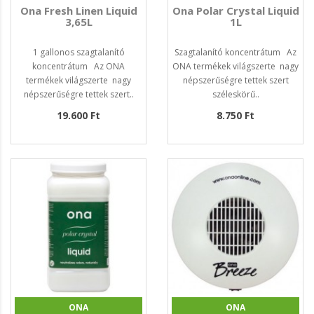
Ona Fresh Linen Liquid
Ona Polar Crystal Liquid
3,65L
1L
1 gallonos szagtalanító
Szagtalanító koncentrátum Az
koncentrátum Az ONA
ONA termékek világszerte nagy
termékek világszerte nagy
népszerűségre tettek szert
népszerűségre tettek szert..
széleskörű..
19.600 Ft
8.750 Ft
ONA
ONA