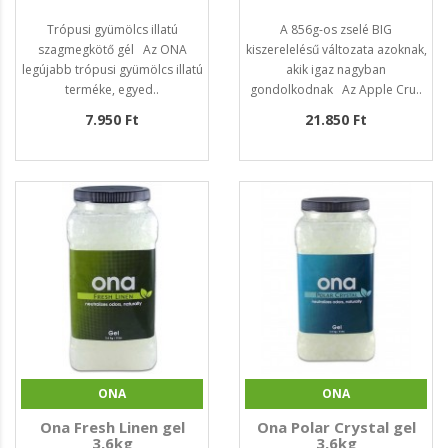
Trópusi gyümölcs illatú
A 856g-os zselé BIG
szagmegkötő gél Az ONA
kiszerelelésű változata azoknak,
legújabb trópusi gyümölcs illatú
akik igaz nagyban
terméke, egyed..
gondolkodnak Az Apple Cru..
7.950 Ft
21.850 Ft
ONA
ONA
Ona Fresh Linen gel
Ona Polar Crystal gel
3,6kg
3,6kg