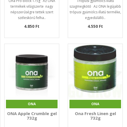
Ona Pro block 175g Az ONA
Trópusi gyümölcs illatú
termékek világszerte nagy
szagmegkötő Az ONA legújabb
népszerűségre tettek szert
trópusi gyümölcs illatú terméke,
széleskörű felha..
egyedülálló..
4.850 Ft
4.550 Ft
ONA
ONA
ONA Apple Crumble gel
Ona Fresh Linen gel
732g
732g