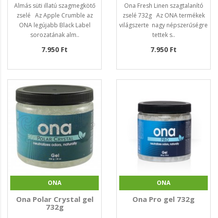
Almás süti illatú szagmegkötő
Ona Fresh Linen szagtalanító
zselé Az Apple Crumble az
zselé 732g Az ONA termékek
ONA legújabb Black Label
világszerte nagy népszerűségre
sorozatának alm..
tettek s..
7.950 Ft
7.950 Ft
ONA
ONA
Ona Polar Crystal gel
Ona Pro gel 732g
732g