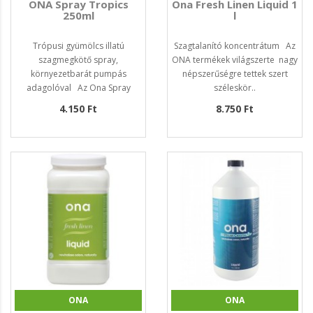
ONA Spray Tropics
Ona Fresh Linen Liquid 1
250ml
l
Trópusi gyümölcs illatú
Szagtalanító koncentrátum Az
szagmegkötő spray,
ONA termékek világszerte nagy
környezetbarát pumpás
népszerűségre tettek szert
adagolóval Az Ona Spray
széleskör..
hihetet..
4.150 Ft
8.750 Ft
ONA
ONA