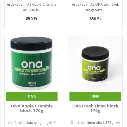
érdekében Az Apple Crumble
érdekében Az ONA termékek
az ONA le..
világszerte ..
850 Ft
850 Ft
ONA
ONA
ONA Apple Crumble
Ona Fresh Linen block
block 170g
170g
Almás süti illatú szagmegkötő
Ona fresh linen block 175g Az