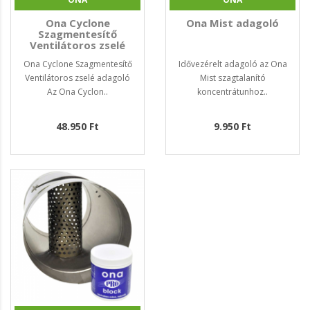
Ona Cyclone
Ona Mist adagoló
Szagmentesítő
Ventilátoros zselé
adagoló
Ona Cyclone Szagmentesítő
Idővezérelt adagoló az Ona
Ventilátoros zselé adagoló
Mist szagtalanító
Az Ona Cyclon..
koncentrátunhoz..
48.950 Ft
9.950 Ft