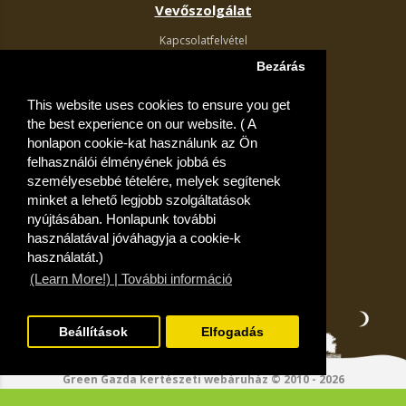
Vevőszolgálat
Kapcsolatfelvétel
Termék visszaküldés
Bezárás
Egyéb információk
This website uses cookies to ensure you get
Akciós ajánlatok
the best experience on our website. ( A
Fiók
honlapon cookie-kat használunk az Ön
felhasználói élményének jobbá és
Kívánságlista
személyesebbé tételére, melyek segítenek
minket a lehető legjobb szolgáltatások
nyújtásában. Honlapunk további
használatával jóváhagyja a cookie-k
használatát.)
(Learn More!) | További információ
Beállítások
Elfogadás
Green Gazda kertészeti webáruház © 2010 - 2026