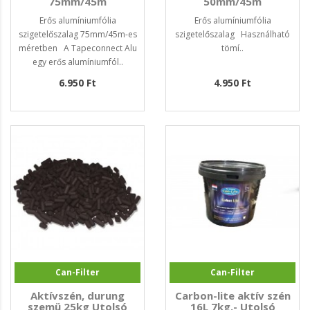
75mm/45m
50mm/45m
Erős alumíniumfólia
Erős alumíniumfólia
szigetelőszalag 75mm/45m-es
szigetelőszalag Használható
méretben A Tapeconnect Alu
tömí..
egy erős alumíniumfól..
6.950 Ft
4.950 Ft
Can-Filter
Can-Filter
Aktívszén, durung
Carbon-lite aktív szén
szemü 25kg Utolsó
16L 7kg.- Utolsó