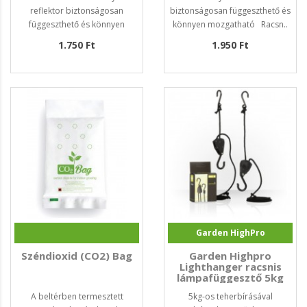
reflektor biztonságosan
biztonságosan függeszthető és
függeszthető és könnyen
könnyen mozgatható Racsn..
mozgatható Racsn..
1.750 Ft
1.950 Ft
Garden HighPro
Széndioxid (CO2) Bag
Garden Highpro
Lighthanger racsnis
lámpafüggesztő 5kg
A beltérben termesztett
5kg-os teherbírásával