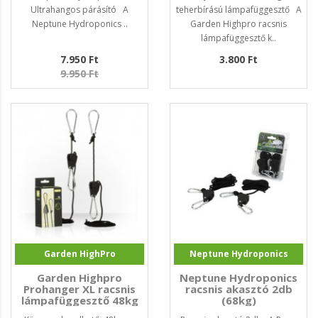
Ultrahangos párásító A
teherbírású lámpafüggesztő A
Neptune Hydroponics ..
Garden Highpro racsnis
lámpafüggesztő k..
7.950 Ft
3.800 Ft
9.950 Ft
Garden HighPro
Neptune Hydroponics
Garden Highpro
Neptune Hydroponics
Prohanger XL racsnis
racsnis akasztó 2db
lámpafüggesztő 48kg
(68kg)