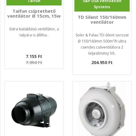
Taifun
S&P USA Ventilation
Systems
Taifun csíptethető
ventilátor Ø 15cm, 15w
TD Silent 150/160mm
ventilátor
Extra kialakítású ventillátor, a
talpára is állítha..
Soler & Palau TD-Silent sorozat
Ø 150/160mm 500m³/h ultra
csendes csőventilátora 2
teljesítmény 59..
7.155 Ft
7.950 Ft
204.950 Ft