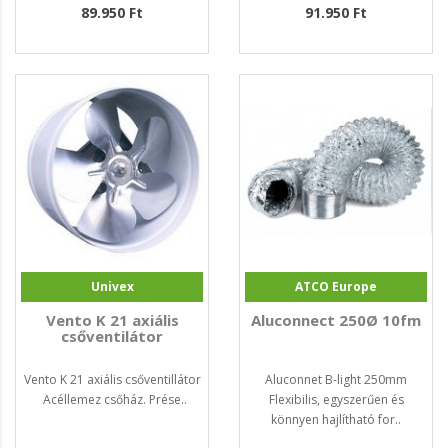
89.950 Ft
91.950 Ft
Univex
ATCO Europe
Vento K 21 axiális
Aluconnect 250Ø 10fm
csőventilátor
Vento K 21 axiális csőventillátor
Aluconnet B-light 250mm
Acéllemez csőház. Prése..
Flexibilis, egyszerűen és
könnyen hajlítható for..