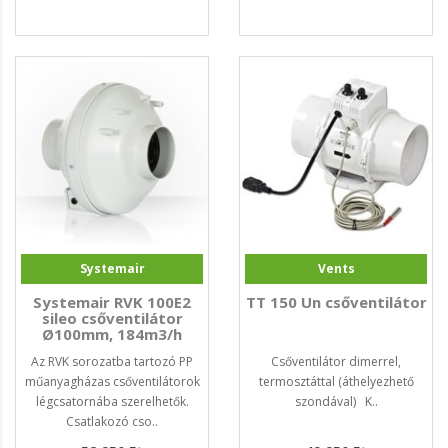
Systemair
Vents
Systemair RVK 100E2
TT 150 Un csőventilátor
sileo csőventilátor
Ø100mm, 184m3/h
Az RVK sorozatba tartozó PP
Csőventilátor dimerrel,
műanyagházas csőventilátorok
termosztáttal (áthelyezhető
légcsatornába szerelhetők.
szondával) K..
Csatlakozó cso..