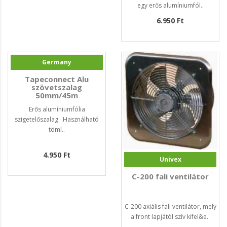
egy erős alumíniumfól..
6.950 Ft
Germany
Tapeconnect Alu
szövetszalag
50mm/45m
Erős alumíniumfólia
szigetelőszalag Használható
tömí..
4.950 Ft
Univex
C-200 fali ventilátor
C-200 axiális fali ventilátor, mely
a front lapjától szív kifel&e..