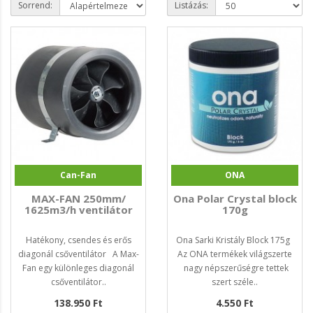
Sorrend:
Listázás:
Can-Fan
ONA
MAX-FAN 250mm/
Ona Polar Crystal block
1625m3/h ventilátor
170g
Hatékony, csendes és erős
Ona Sarki Kristály Block 175g
diagonál csőventilátor A Max-
Az ONA termékek világszerte
Fan egy különleges diagonál
nagy népszerűségre tettek
csőventilátor..
szert széle..
138.950 Ft
4.550 Ft