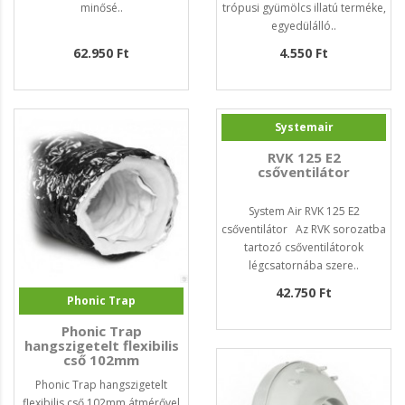
minősé..
trópusi gyümölcs illatú terméke,
egyedülálló..
62.950 Ft
4.550 Ft
Systemair
RVK 125 E2
csőventilátor
System Air RVK 125 E2
csőventilátor Az RVK sorozatba
tartozó csőventilátorok
légcsatornába szere..
42.750 Ft
Phonic Trap
Phonic Trap
hangszigetelt flexibilis
cső 102mm
Phonic Trap hangszigetelt
flexibilis cső 102mm átmérővel