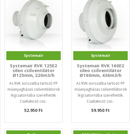
Systemair
Systemair
Systemair RVK 125E2
Systemair RVK 160E2
sileo csőventilátor
sileo csőventilátor
Ø125mm, 220m3/h
Ø160mm, 436m3/h
Az RVK sorozatba tartozó PP
Az RVK sorozatba tartozó PP
műanyagházas csőventilátorok
műanyagházas csőventilátorok
légcsatornába szerelhetők.
légcsatornába szerelhetők.
Csatlakozó cso..
Csatlakozó cso..
52.950 Ft
59.950 Ft