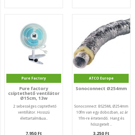
Pure Factory
ATCO Europe
Pure factory
Sonoconnect Ø254mm
csíptethető ventilátor
Ø15cm, 13w
2 sebességes csiptethető
Sonoconnect BS25ML Ø254mm
ventillátor. Hosszú
10fm van egy dobozban, az ár
élettartalm&ua..
1fm-re értetendő. Hang és
hőszigetelt ..
7.950 Ft
3.250 Ft