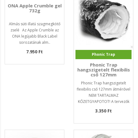
ONA Apple Crumble gel
732g
Almás süti illatú szagmegkötő
zselé Az Apple Crumble az
ONA legújabb Black Label
sorozatának alm..
7.950 Ft
Phonic Trap
Phonic Trap
hangszigetelt flexibilis
cső 127mm
Phonic Trap hangszigetelt
flexibilis cső 127mm átmérővel
NEM TARTALMAZ
KŐZETGYAPOTOT! A tervezők
a..
3.350 Ft