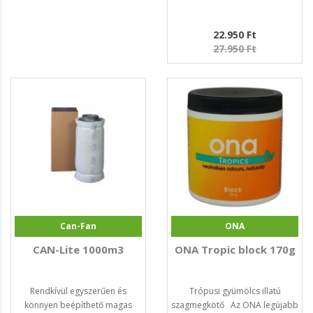
22.950 Ft
27.950 Ft
Can-Fan
ONA
CAN-Lite 1000m3
ONA Tropic block 170g
Rendkívül egyszerűen és
Trópusi gyümölcs illatú
könnyen beépíthető magas
szagmegkötő Az ONA legújabb