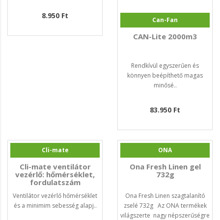
8.950 Ft
Can-Fan
CAN-Lite 2000m3
Rendkívül egyszerűen és
könnyen beépíthető magas
minősé..
83.950 Ft
Cli-mate
ONA
Cli-mate ventilátor
Ona Fresh Linen gel
vezérlő: hőmérséklet,
732g
fordulatszám
Ventilátor vezérlő hőmérséklet
Ona Fresh Linen szagtalanító
és a minimim sebesség alapj..
zselé 732g Az ONA termékek
világszerte nagy népszerűségre