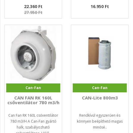
22.360 Ft
16.950 Ft
27.950 Ft
Can-Fan
Can-Fan
CAN FAN RK 160L
CAN-Lite 800m3
csőventilátor 780 m3/h
Can Fan RK 160L csőventilátor
Rendkívül egyszerűen és
780 m3/H A Can-Fan gyártó
könnyen beépíthető magas
halk, szabályozható
minősé..