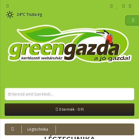
24
°C
Tiszta ég
0 termék - 0 Ft
Légtechnika