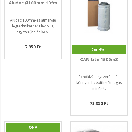
Aludec Ø100mm 10fm
Aludec 100mm-es átmárőjű
légtechnikai cső Flexibilis,
egyszerűen és k&o..
7.950 Ft
Can-Fan
CAN Lite 1500m3
Rendkívül egyszerűen és
könnyen beépíthető magas
minősé..
73.950 Ft
ONA