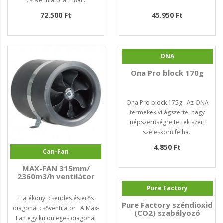
csőventilátora. Hőál..
72.500 Ft
45.950 Ft
ONA
Ona Pro block 170g
Ona Pro block 175g Az ONA
termékek világszerte nagy
népszerűségre tettek szert
széleskörű felha..
4.850 Ft
Can-Fan
MAX-FAN 315mm/
2360m3/h ventilátor
Pure Factory
Hatékony, csendes és erős
Pure Factory széndioxid
diagonál csőventilátor A Max-
(CO2) szabályozó
Fan egy különleges diagonál