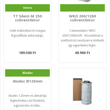
Vents
TT Silent-M 250
WKO 200/1200
csőventilátor
csőventilátor
Halk működésű és magas
Csőventilátor WKO
légszállítási sebességű..
200/1200m3/h Közvetlenül a
szellőzőcső rendszerre köthető,
így egyenletes légm..
189.500 Ft
49.900 Ft
Aludec
Aludec Ø125mm
Aludec 125mm-es átmárőjű
légtechnikai cső Flexibilis,
egyszerűen és k&o..