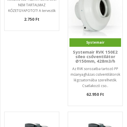
NEM TARTALMAZ
KŐZETGYAPOTOT! A tervezők
a..
2.750 Ft
Systemair
Systemair RVK 150E2
sileo csőventilátor
Ø150mm, 428m3/h
Az RVK sorozatba tartozó PP
műanyagházas csőventilátorok
légcsatornába szerelhetők.
Csatlakozó cso..
62.950 Ft