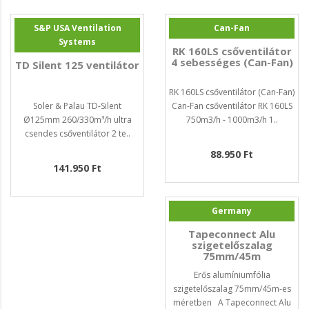
S&P USA Ventilation
Can-Fan
Systems
RK 160LS csőventilátor
4 sebességes (Can-Fan)
TD Silent 125 ventilátor
RK 160LS csőventilátor (Can-Fan)
Soler & Palau TD-Silent
Can-Fan csőventilátor RK 160LS
Ø125mm 260/330m³/h ultra
750m3/h - 1000m3/h 1..
csendes csőventilátor 2 te..
88.950 Ft
141.950 Ft
Germany
Tapeconnect Alu
szigetelőszalag
75mm/45m
Erős alumíniumfólia
szigetelőszalag 75mm/45m-es
méretben A Tapeconnect Alu