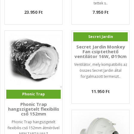
tettek s..
23.950 Ft
7.950 Ft
Secret Jardin
Secret Jardin Monkey
Fan csiptethető
ventilátor 16W, Ø19cm
Ventilátor, mely kompatibilis az
összes Secret Jardin által
forgalmazott termeszt..
11.950 Ft
Phonic Trap
Phonic Trap
hangszigetelt flexibilis
cső 152mm
Phonic Trap hangszigetelt
flexibilis cső 152mm átmérővel
NEM TARTALMAZ