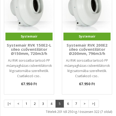
Systemair
Systemair
Systemair RVK 150E2-L
Systemair RVK 200E2
sileo csőventilátor
sileo csőventilátor
Ø150mm, 720m3/h
Ø200mm, 796m3/h
Az RVK sorozatba tartozó PP
Az RVK sorozatba tartozó PP
műanyagházas csőventilátorok
műanyagházas csőventilátorok
légcsatornába szerelhetők.
légcsatornába szerelhetők.
Csatlakozó cso..
Csatlakozó cso..
67.950 Ft
67.950 Ft
|<
<
1
2
3
4
5
6
7
>
>|
Tételek 201 től 250-ig / összesen 322 (7 oldal)