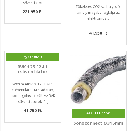
csőventilátor..
Tökéletes CO2 szabályozó,
221.950 Ft
amely magába foglalja az
elektromos ..
41.950 Ft
Systemair
RVK 125 E2-L1
csőventilátor
System Air RVK 125 E2-L1
csőventilátor Mintadarab,
csomagolás nélkül! Az RVK
csőventilátorok lég..
44.750 Ft
ATCO Europe
Sonoconnect Ø315mm