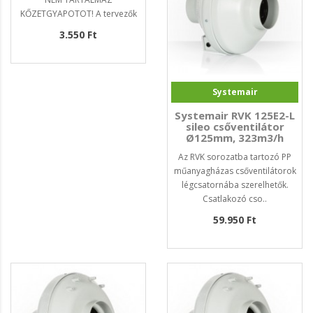
KŐZETGYAPOTOT! A tervezők
a..
3.550 Ft
Systemair
Systemair RVK 125E2-L
sileo csőventilátor
Ø125mm, 323m3/h
Az RVK sorozatba tartozó PP
műanyagházas csőventilátorok
légcsatornába szerelhetők.
Csatlakozó cso..
59.950 Ft