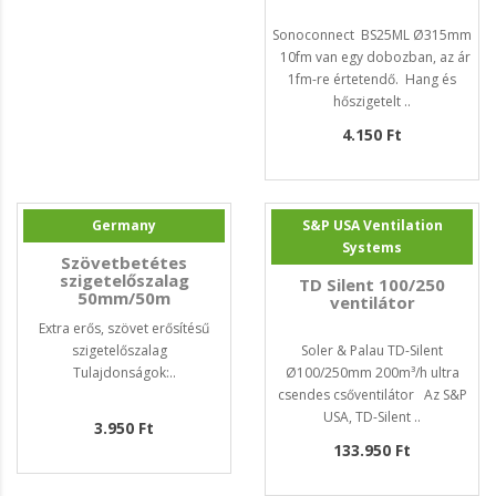
Sonoconnect BS25ML Ø315mm
10fm van egy dobozban, az ár
1fm-re értetendő. Hang és
hőszigetelt ..
4.150 Ft
Germany
S&P USA Ventilation
Systems
Szövetbetétes
szigetelőszalag
TD Silent 100/250
50mm/50m
ventilátor
Extra erős, szövet erősítésű
szigetelőszalag
Soler & Palau TD-Silent
Tulajdonságok:..
Ø100/250mm 200m³/h ultra
csendes csőventilátor Az S&P
USA, TD-Silent ..
3.950 Ft
133.950 Ft