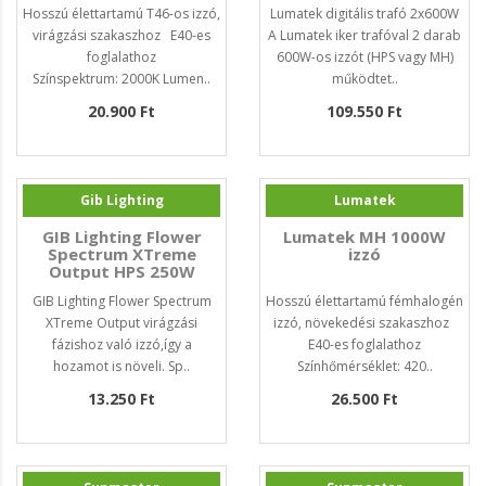
Hosszú élettartamú T46-os izzó,
Lumatek digitális trafó 2x600W
virágzási szakaszhoz E40-es
A Lumatek iker trafóval 2 darab
foglalathoz
600W-os izzót (HPS vagy MH)
Színspektrum: 2000K Lumen..
működtet..
20.900 Ft
109.550 Ft
Gib Lighting
Lumatek
GIB Lighting Flower
Lumatek MH 1000W
Spectrum XTreme
izzó
Output HPS 250W
GIB Lighting Flower Spectrum
Hosszú élettartamú fémhalogén
XTreme Output virágzási
izzó, növekedési szakaszhoz
fázishoz való izzó,így a
E40-es foglalathoz
hozamot is növeli. Sp..
Színhőmérséklet: 420..
13.250 Ft
26.500 Ft