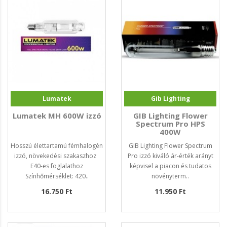
Lumatek
Gib Lighting
Lumatek MH 600W izzó
GIB Lighting Flower
Spectrum Pro HPS
400W
Hosszú élettartamú fémhalogén
GIB Lighting Flower Spectrum
izzó, növekedési szakaszhoz
Pro izzó kiváló ár-érték arányt
E40-es foglalathoz
képvisel a piacon és tudatos
Színhőmérséklet: 420..
növényterm..
16.750 Ft
11.950 Ft