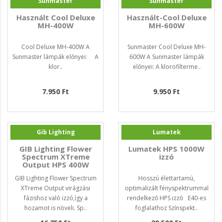
Sunmaster
Sunmaster
Használt Cool Deluxe
Használt-Cool Deluxe
MH-400W
MH-600W
Cool Deluxe MH-400W A
Sunmaster Cool Deluxe MH-
Sunmaster lámpák előnyei: A
600W A Sunmaster lámpák
klor..
előnyei: A klorofilterme..
7.950 Ft
9.950 Ft
Gib Lighting
Lumatek
GIB Lighting Flower
Lumatek HPS 1000W
Spectrum XTreme
izzó
Output HPS 400W
GIB Lighting Flower Spectrum
Hosszú élettartamú,
XTreme Output virágzási
optimalizált fényspektrummal
fázishoz való izzó,így a
rendelkező HPS izzó E40-es
hozamot is növeli. Sp..
foglalathoz Színspekt..