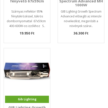
fényvető 67x59cm
Spectrum Advanced MH
1000W
Szárnyas reflektor 95%
GIB Lighting Growth Spectrum
fénytükrözéssel, tükrös
Advanced elősegíti az intenzív
dombornyomattal 67x59cm
növekedést, megerősíti a
400-600W-os izzókhoz S..
növények szárai..
19.950 Ft
36.300 Ft
Gib Lighting
GIB Lighting Growth