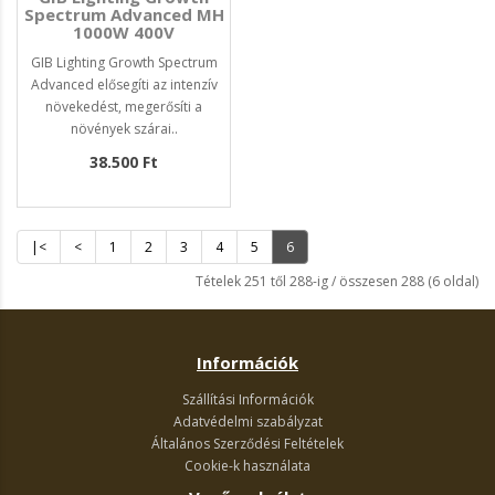
Spectrum Advanced MH
1000W 400V
GIB Lighting Growth Spectrum
Advanced elősegíti az intenzív
növekedést, megerősíti a
növények szárai..
38.500 Ft
|<
<
1
2
3
4
5
6
Tételek 251 től 288-ig / összesen 288 (6 oldal)
Információk
Szállítási Információk
Adatvédelmi szabályzat
Általános Szerződési Feltételek
Cookie-k használata