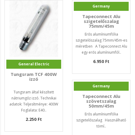
Germany
Tapeconnect Alu
szigetelőszalag
75mm/45m
Erős alumíniumfólia
szigetelőszalag 75mm/45m-es
méretben A Tapeconnect Alu
egy erős alumíniumfól..
6.950 Ft
General Electric
Tungsram TCF 400W
izzó
Germany
Tungsram által készített
Tapeconnect Alu
nátriumgőz izzó. Technikai
szövetszalag
adatok: Teljesítménye: 400W
50mm/45m
Foglalata: E40..
Erős alumíniumfólia
2.250 Ft
szigetelőszalag Használható
tömí..