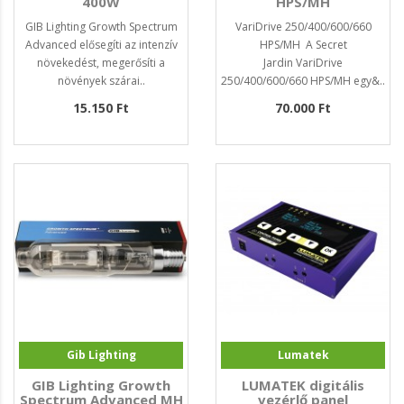
400W
HPS/MH
GIB Lighting Growth Spectrum
VariDrive 250/400/600/660
Advanced elősegíti az intenzív
HPS/MH A Secret
növekedést, megerősíti a
Jardin VariDrive
növények szárai..
250/400/600/660 HPS/MH egy&..
15.150 Ft
70.000 Ft
Gib Lighting
Lumatek
GIB Lighting Growth
LUMATEK digitális
Spectrum Advanced MH
vezérlő panel