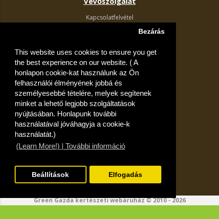
Vevőszolgálat
Kapcsolatfelvétel
Termék visszaküldés
Bezárás
Egyéb információk
This website uses cookies to ensure you get
Akciós ajánlatok
the best experience on our website. ( A
Fiók
honlapon cookie-kat használunk az Ön
felhasználói élményének jobbá és
Kívánságlista
személyesebbé tételére, melyek segítenek
minket a lehető legjobb szolgáltatások
nyújtásában. Honlapunk további
használatával jóváhagyja a cookie-k
használatát.)
(Learn More!) | További információ
Beállítások
Elfogadás
Green Gazda kertészeti webáruház © 2010 - 2026