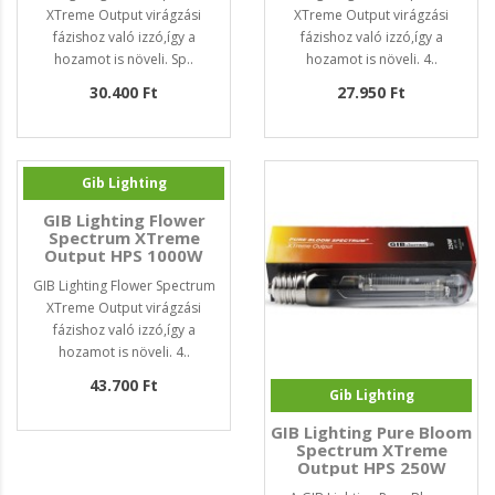
XTreme Output virágzási
XTreme Output virágzási
fázishoz való izzó,így a
fázishoz való izzó,így a
hozamot is növeli. Sp..
hozamot is növeli. 4..
30.400 Ft
27.950 Ft
Gib Lighting
GIB Lighting Flower
Spectrum XTreme
Output HPS 1000W
400V
GIB Lighting Flower Spectrum
XTreme Output virágzási
fázishoz való izzó,így a
hozamot is növeli. 4..
43.700 Ft
Gib Lighting
GIB Lighting Pure Bloom
Spectrum XTreme
Output HPS 250W