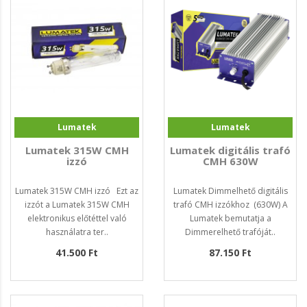
Lumatek
Lumatek
Lumatek 315W CMH
Lumatek digitális trafó
izzó
CMH 630W
Lumatek 315W CMH izzó Ezt az
Lumatek Dimmelhető digitális
izzót a Lumatek 315W CMH
trafó CMH izzókhoz (630W) A
elektronikus előtéttel való
Lumatek bemutatja a
használatra ter..
Dimmerelhető trafóját..
41.500 Ft
87.150 Ft