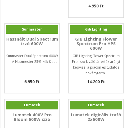
4.950 Ft
Sunmaster
Gib Lighting
Használt Dual Spectrum
GIB Lighting Flower
izzó 600W
Spectrum Pro HPS
600W
Sunmaster Dual Spectrum 600W
GIB Lighting Flower Spectrum
A Napmester 25%-kék &ea..
Pro izzó kiváló ár-érték arányt
képvisel a piacon és tudatos
növényterm..
6.950 Ft
14.200 Ft
Lumatek
Lumatek
Lumatek 400V Pro
Lumatek digitális trafó
Bloom 600W izzó
2x600W