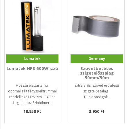
Lumatek
Germany
Lumatek HPS 600W izzó
Szövetbetétes
szigetelőszalag
50mm/50m
Hosszú élettartamú,
Extra erős, szövet erősítésű
optimalizált fényspektrummal
szigetelőszalag
rendelkező HPS izzó E40-es
Tulajdonságok:..
foglalathoz Színhőmér..
18.950 Ft
3.950 Ft