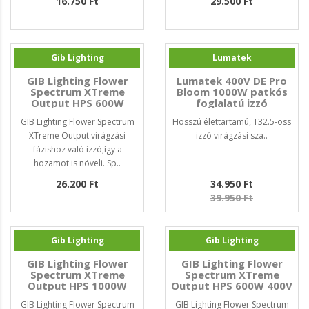
16.750 Ft
29.500 Ft
Gib Lighting
Lumatek
GIB Lighting Flower
Lumatek 400V DE Pro
Spectrum XTreme
Bloom 1000W patkós
Output HPS 600W
foglalatú izzó
GIB Lighting Flower Spectrum
Hosszú élettartamú, T32.5-öss
XTreme Output virágzási
izzó virágzási sza..
fázishoz való izzó,így a
hozamot is növeli. Sp..
26.200 Ft
34.950 Ft
39.950 Ft
Gib Lighting
Gib Lighting
GIB Lighting Flower
GIB Lighting Flower
Spectrum XTreme
Spectrum XTreme
Output HPS 1000W
Output HPS 600W 400V
GIB Lighting Flower Spectrum
GIB Lighting Flower Spectrum