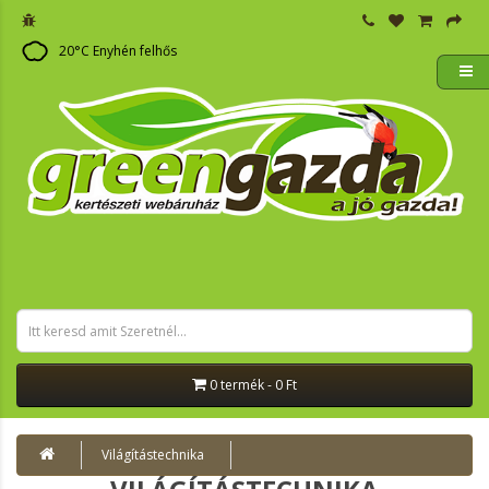
20
°C
Enyhén felhős
0 termék - 0 Ft
Világítástechnika